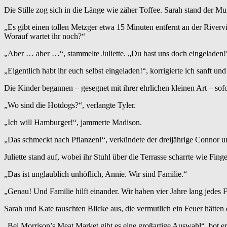
Die Stille zog sich in die Länge wie zäher Toffee. Sarah stand der Mu
„Es gibt einen tollen Metzger etwa 15 Minuten entfernt an der Riverview
Worauf wartet ihr noch?“
„Aber … aber …“, stammelte Juliette. „Du hast uns doch eingeladen!
„Eigentlich habt ihr euch selbst eingeladen!“, korrigierte ich sanft 
Die Kinder begannen – gesegnet mit ihrer ehrlichen kleinen Art – sofo
„Wo sind die Hotdogs?“, verlangte Tyler.
„Ich will Hamburger!“, jammerte Madison.
„Das schmeckt nach Pflanzen!“, verkündete der dreijährige Connor und 
Juliette stand auf, wobei ihr Stuhl über die Terrasse scharrte wie Finge
„Das ist unglaublich unhöflich, Annie. Wir sind Familie.“
„Genau! Und Familie hilft einander. Wir haben vier Jahre lang jedes Fes
Sarah und Kate tauschten Blicke aus, die vermutlich ein Feuer hätten 
„Bei Morrison’s Meat Market gibt es eine großartige Auswahl“, bot e