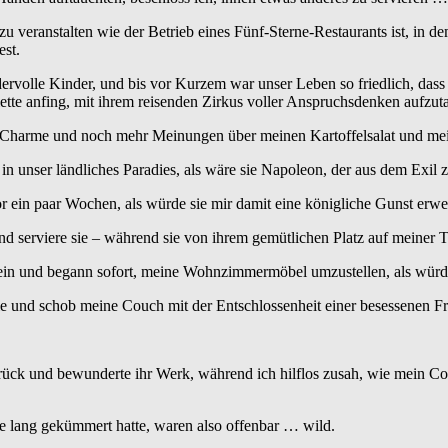
ste zu veranstalten wie der Betrieb eines Fünf-Sterne-Restaurants ist, i
st.
ervolle Kinder, und bis vor Kurzem war unser Leben so friedlich, dass 
iette anfing, mit ihrem reisenden Zirkus voller Anspruchsdenken aufzut
er Charme und noch mehr Meinungen über meinen Kartoffelsalat und me
in unser ländliches Paradies, als wäre sie Napoleon, der aus dem Exil z
ein paar Wochen, als würde sie mir damit eine königliche Gunst erwei
und serviere sie – während sie von ihrem gemütlichen Platz auf meiner Te
ein und begann sofort, meine Wohnzimmermöbel umzustellen, als würde
sie und schob meine Couch mit der Entschlossenheit einer besessenen 
urück und bewunderte ihr Werk, während ich hilflos zusah, wie mein Cou
re lang gekümmert hatte, waren also offenbar … wild.