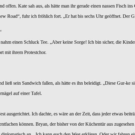
nd offen. Kate sah aus, als hätte man ihr gerade einen nassen Fisch ins
 Road“, fuhr ich fröhlich fort. „Er hat bis sechs Uhr geöffnet. Der Gril
“
und nahm einen Schluck Tee. „Aber keine Sorge! Ich bin sicher, die Kinde
rt mit ihrem Protestchor.
ließ sein Sandwich fallen, als hätte es ihn beleidigt. „Diese Gur-ke s
rnägel auf einer Tafel.
t ausgerichtet. Ich dachte, es wäre an der Zeit, dass jeder etwas beiträ
entfachen können. Bryan, der bisher von der Küchentür aus zugesehen hat
r diplomatisch an. „Ich kann euch den Weg erklären. Oder wir fahren ei