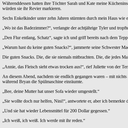
Währenddessen hatten ihre Töchter Sarah und Kate meine Kücheninsel
würden sie ihr Revier markieren.
Sechs Enkelkinder unter zehn Jahren stürmten durch mein Haus wie 
„Wo ist das Badezimmer?“, verlangte der achtjährige Tyler und tropf
„Den Flur entlang, Schatz“, sagte ich und griff bereits nach dem Teppi
„Warum hast du keine guten Snacks?“, jammerte seine Schwester Ma
Die guten Snacks. Die, die sie niemals mitbrachten. Die, die jedes 
„Annie, das Fleisch sieht etwas trocken aus!“, rief Juliette von der Terr
An diesem Abend, nachdem sie endlich gegangen waren – mit nichts 
während Bryan die Spülmaschine einräumte.
„Bee, deine Mutter hat unser Sofa wieder umgestellt.“
„Sie wollte doch nur helfen, Nini!“, antwortete er, aber ich bemerkte
„Und sie hat wieder Lebensmittel für 200 Dollar gegessen.“
„Ich weiß, ich weiß. Ich werde mit ihr reden.“