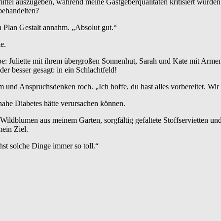
mittel auszugeben, während meine Gastgeberqualitäten kritisiert wurd
 behandelten?
n Plan Gestalt annahm. „Absolut gut.“
e.
ppe: Juliette mit ihrem übergroßen Sonnenhut, Sarah und Kate mit Armen
er besser gesagt: in ein Schlachtfeld!
 und Anspruchsdenken roch. „Ich hoffe, du hast alles vorbereitet. Wir
einahe Diabetes hätte verursachen können.
Wildblumen aus meinem Garten, sorgfältig gefaltete Stoffservietten und
mein Ziel.
hst solche Dinge immer so toll.“