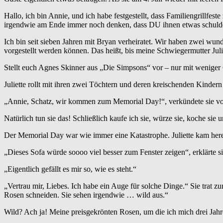
Hallo, ich bin Annie, und ich habe festgestellt, dass Familiengrillfe
irgendwie am Ende immer noch denken, dass DU ihnen etwas schulde
Ich bin seit sieben Jahren mit Bryan verheiratet. Wir haben zwei wund
vorgestellt werden können. Das heißt, bis meine Schwiegermutter Jul
Stellt euch Agnes Skinner aus „Die Simpsons“ vor – nur mit wenig
Juliette rollt mit ihren zwei Töchtern und deren kreischenden Kindern 
„Annie, Schatz, wir kommen zum Memorial Day!“, verkündete sie vor 
Natürlich tun sie das! Schließlich kaufe ich sie, würze sie, koche sie 
Der Memorial Day war wie immer eine Katastrophe. Juliette kam her
„Dieses Sofa würde soooo viel besser zum Fenster zeigen“, erklärte 
„Eigentlich gefällt es mir so, wie es steht.“
„Vertrau mir, Liebes. Ich habe ein Auge für solche Dinge.“ Sie trat z
Rosen schneiden. Sie sehen irgendwie … wild aus.“
Wild? Ach ja! Meine preisgekrönten Rosen, um die ich mich drei Jah