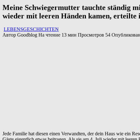
Meine Schwiegermutter tauchte ständig mit 
wieder mit leeren Händen kamen, erteilte i
LEBENSGESCHICHTEN
Автор
Goodblog
На чтение
13 мин
Просмотров
54
Опубликова
Jede Familie hat diesen einen Verwandten, der dein Haus wie ein Resort
Gäste eigentlich etwas beitragen. Als sie am 4. Juli wieder mit leere