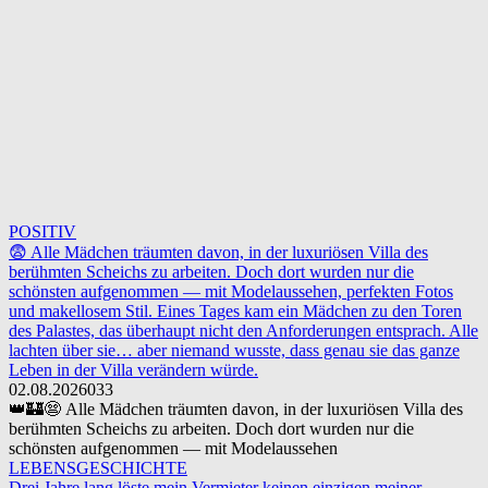
POSITIV
😨 Alle Mädchen träumten davon, in der luxuriösen Villa des
berühmten Scheichs zu arbeiten. Doch dort wurden nur die
schönsten aufgenommen — mit Modelaussehen, perfekten Fotos
und makellosem Stil. Eines Tages kam ein Mädchen zu den Toren
des Palastes, das überhaupt nicht den Anforderungen entsprach. Alle
lachten über sie… aber niemand wusste, dass genau sie das ganze
Leben in der Villa verändern würde.
02.08.2026
0
33
👑🏰😨 Alle Mädchen träumten davon, in der luxuriösen Villa des
berühmten Scheichs zu arbeiten. Doch dort wurden nur die
schönsten aufgenommen — mit Modelaussehen
LEBENSGESCHICHTE
Drei Jahre lang löste mein Vermieter keinen einzigen meiner