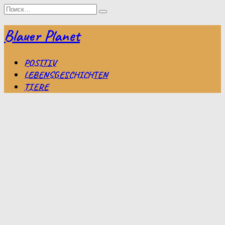
Перейти
Search
к
for:
содержанию
Blauer Planet
POSITIV
LEBENSGESCHICHTEN
TIERE