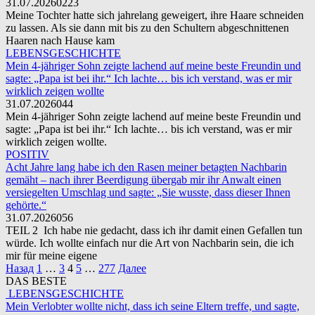
31.07.2026
0
223
Meine Tochter hatte sich jahrelang geweigert, ihre Haare schneiden
zu lassen. Als sie dann mit bis zu den Schultern abgeschnittenen
Haaren nach Hause kam
LEBENSGESCHICHTE
Mein 4-jähriger Sohn zeigte lachend auf meine beste Freundin und
sagte: „Papa ist bei ihr.“ Ich lachte… bis ich verstand, was er mir
wirklich zeigen wollte
31.07.2026
0
44
Mein 4-jähriger Sohn zeigte lachend auf meine beste Freundin und
sagte: „Papa ist bei ihr.“ Ich lachte… bis ich verstand, was er mir
wirklich zeigen wollte.
POSITIV
Acht Jahre lang habe ich den Rasen meiner betagten Nachbarin
gemäht – nach ihrer Beerdigung übergab mir ihr Anwalt einen
versiegelten Umschlag und sagte: „Sie wusste, dass dieser Ihnen
gehörte.“
31.07.2026
0
56
TEIL 2 Ich habe nie gedacht, dass ich ihr damit einen Gefallen tun
würde. Ich wollte einfach nur die Art von Nachbarin sein, die ich
mir für meine eigene
Пагинация
Назад
1
…
3
4
5
…
277
Далее
записей
DAS BESTE
LEBENSGESCHICHTE
Mein Verlobter wollte nicht, dass ich seine Eltern treffe, und sagte,