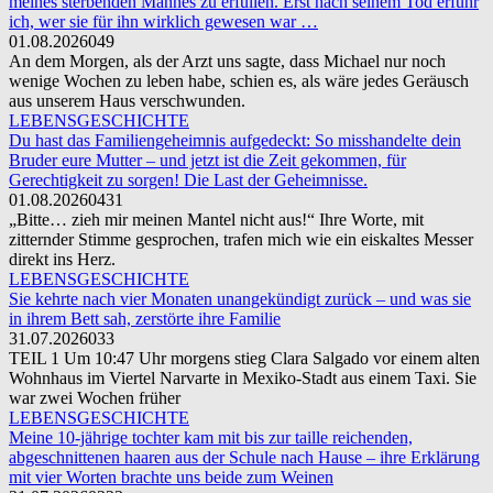
meines sterbenden Mannes zu erfüllen. Erst nach seinem Tod erfuhr
ich, wer sie für ihn wirklich gewesen war …
01.08.2026
0
49
An dem Morgen, als der Arzt uns sagte, dass Michael nur noch
wenige Wochen zu leben habe, schien es, als wäre jedes Geräusch
aus unserem Haus verschwunden.
LEBENSGESCHICHTE
Du hast das Familiengeheimnis aufgedeckt: So misshandelte dein
Bruder eure Mutter – und jetzt ist die Zeit gekommen, für
Gerechtigkeit zu sorgen! Die Last der Geheimnisse.
01.08.2026
0
431
„Bitte… zieh mir meinen Mantel nicht aus!“ Ihre Worte, mit
zitternder Stimme gesprochen, trafen mich wie ein eiskaltes Messer
direkt ins Herz.
LEBENSGESCHICHTE
Sie kehrte nach vier Monaten unangekündigt zurück – und was sie
in ihrem Bett sah, zerstörte ihre Familie
31.07.2026
0
33
TEIL 1 Um 10:47 Uhr morgens stieg Clara Salgado vor einem alten
Wohnhaus im Viertel Narvarte in Mexiko-Stadt aus einem Taxi. Sie
war zwei Wochen früher
LEBENSGESCHICHTE
Meine 10-jährige tochter kam mit bis zur taille reichenden,
abgeschnittenen haaren aus der Schule nach Hause – ihre Erklärung
mit vier Worten brachte uns beide zum Weinen