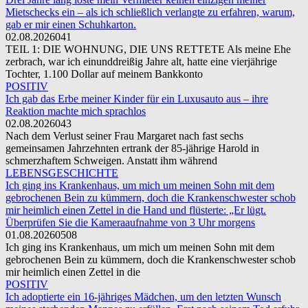
Mietschecks ein – als ich schließlich verlangte zu erfahren, warum,
gab er mir einen Schuhkarton.
02.08.2026
0
41
TEIL 1: DIE WOHNUNG, DIE UNS RETTETE Als meine Ehe
zerbrach, war ich einunddreißig Jahre alt, hatte eine vierjährige
Tochter, 1.100 Dollar auf meinem Bankkonto
POSITIV
Ich gab das Erbe meiner Kinder für ein Luxusauto aus – ihre
Reaktion machte mich sprachlos
02.08.2026
0
43
Nach dem Verlust seiner Frau Margaret nach fast sechs
gemeinsamen Jahrzehnten ertrank der 85-jährige Harold in
schmerzhaftem Schweigen. Anstatt ihm während
LEBENSGESCHICHTE
Ich ging ins Krankenhaus, um mich um meinen Sohn mit dem
gebrochenen Bein zu kümmern, doch die Krankenschwester schob
mir heimlich einen Zettel in die Hand und flüsterte: „Er lügt.
Überprüfen Sie die Kameraaufnahme von 3 Uhr morgens
01.08.2026
0
508
Ich ging ins Krankenhaus, um mich um meinen Sohn mit dem
gebrochenen Bein zu kümmern, doch die Krankenschwester schob
mir heimlich einen Zettel in die
POSITIV
Ich adoptierte ein 16-jähriges Mädchen, um den letzten Wunsch