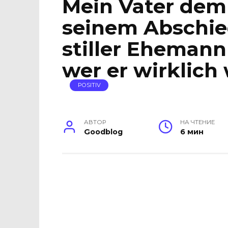
Mein Vater dem
seinem Abschie
stiller Ehemann 
wer er wirklich
POSITIV
АВТОР
НА ЧТЕНИЕ
Goodblog
6 мин