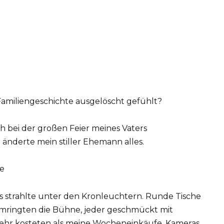
Familiengeschichte ausgelöscht gefühlt?
 bei der großen Feier meines Vaters
änderte mein stiller Ehemann alles.
te
els strahlte unter den Kronleuchtern. Runde Tische
mringten die Bühne, jeder geschmückt mit
mehr kosteten als meine Wocheneinkäufe. Kameras