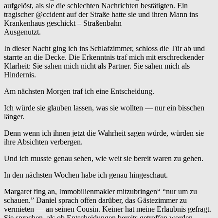
aufgelöst, als sie die schlechten Nachrichten bestätigten. Ein
tragischer @ccident auf der Straße hatte sie und ihren Mann ins
Krankenhaus geschickt – Straßenbahn
Ausgenutzt.
In dieser Nacht ging ich ins Schlafzimmer, schloss die Tür ab und
starrte an die Decke. Die Erkenntnis traf mich mit erschreckender
Klarheit: Sie sahen mich nicht als Partner. Sie sahen mich als
Hindernis.
Am nächsten Morgen traf ich eine Entscheidung.
Ich würde sie glauben lassen, was sie wollten — nur ein bisschen
länger.
Denn wenn ich ihnen jetzt die Wahrheit sagen würde, würden sie
ihre Absichten verbergen.
Und ich musste genau sehen, wie weit sie bereit waren zu gehen.
In den nächsten Wochen habe ich genau hingeschaut.
Margaret fing an, Immobilienmakler mitzubringen“ “nur um zu
schauen.” Daniel sprach offen darüber, das Gästezimmer zu
vermieten — an seinen Cousin. Keiner hat meine Erlaubnis gefragt.
Sie sprachen, als ob Entscheidungen bereits getroffen worden