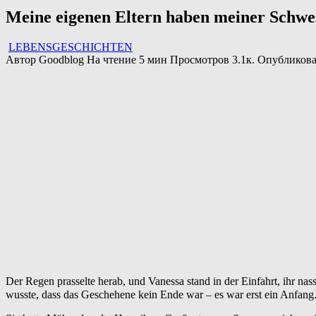
Meine eigenen Eltern haben meiner Schwe
LEBENSGESCHICHTEN
Автор
Goodblog
На чтение
5 мин
Просмотров
3.1к.
Опубликов
Der Regen prasselte herab, und Vanessa stand in der Einfahrt, ihr na
wusste, dass das Geschehene kein Ende war – es war erst ein Anfang