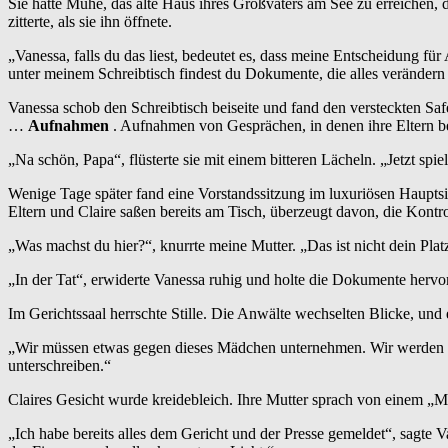
Sie hatte Mühe, das alte Haus ihres Großvaters am See zu erreichen, 
zitterte, als sie ihn öffnete.
„Vanessa, falls du das liest, bedeutet es, dass meine Entscheidung f
unter meinem Schreibtisch findest du Dokumente, die alles verändern 
Vanessa schob den Schreibtisch beiseite und fand den versteckten S
…
Aufnahmen
. Aufnahmen von Gesprächen, in denen ihre Eltern be
„Na schön, Papa“, flüsterte sie mit einem bitteren Lächeln. „Jetzt sp
Wenige Tage später fand eine Vorstandssitzung im luxuriösen Hauptsi
Eltern und Claire saßen bereits am Tisch, überzeugt davon, die Kontr
„Was machst du hier?“, knurrte meine Mutter. „Das ist nicht dein Plat
„In der Tat“, erwiderte Vanessa ruhig und holte die Dokumente hervor
Im Gerichtssaal herrschte Stille. Die Anwälte wechselten Blicke, un
„Wir müssen etwas gegen dieses Mädchen unternehmen. Wir werden ihr 
unterschreiben.“
Claires Gesicht wurde kreidebleich. Ihre Mutter sprach von einem „Mi
„Ich habe bereits alles dem Gericht und der Presse gemeldet“, sagte