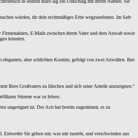
 Schreibtisch in seinem Büro lag ein Umschlag mit ihrem Namen. Sie
n versuchen würden, dir dein rechtmäßiges Erbe wegzunehmen. Im Safe
der Firmenaktien, E-Mails zwischen ihrem Vater und dem Anwalt sowie
agen könnten.
 eleganten, aber schlichten Kostüm, gefolgt von zwei Anwälten. Ihre
ent Ihres Großvaters zu fälschen und sich seine Anteile anzueignen.“
 Williams Stimme war zu hören:
n ungeeignet ist. Der Arzt hat bereits zugestimmt, es zu
hl. Entweder Sie geben mir, was mir zusteht, und verschwinden aus