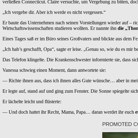
verließen Connecticut. Claire versuchte, um Vergebung zu bitten, doc
„Ich vergebe dir. Aber ich werde es nicht vergessen.“
Er baute das Unternehmen nach seinen Vorstellungen wieder auf – rich
Wirtschaftswissenschaften studieren wollten. Er nannte ihn
die „Tho
Eines Tages saß er im Büro seines Großvaters und blickte aus dem Fen
„Ich hab’s geschafft, Opa“, sagte er leise. „Genau so, wie du es mir b
Das Telefon klingelte. Die Krankenschwester informierte sie, dass sic
Vanessa schwieg einen Moment, dann antwortete sie:
— Richte ihnen aus, dass ich ihnen alles Gute wünsche… aber in mein
Er legte auf, stand auf und ging zum Fenster. Die Sonne spiegelte sic
Er lächelte leicht und flüsterte:
— Und doch hattet ihr Recht, Mama, Papa… daran werdet ihr euch
e