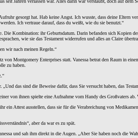
das seit Jahren verlassen war. Alles darin war verstaubt, doch auf dem
ür Aufruhr gesorgt hat. Hab keine Angst. Ich wusste, dass deine Elter
werden. Ich vertraue darauf, dass du weißt, wie du sie benutzt.“
afe. Die Kombination: ihr Geburtsdatum. Darin befanden sich Kopien 
sprachen, wie sie das Testament widerrufen und alles an Claire übertr
ielen wir nach meinen Regeln.“
tz von Montgomery Enterprises statt. Vanessa betrat den Raum in einem
olle zu haben.
z.“
. „Und das sind die Beweise dafür, dass Sie versucht haben, das Testam
d einer von ihnen spielte eine Aufnahme vom Handy des Großvaters ab.
ein Attest ausstellen, dass sie für die Verabreichung von Medikamente
ssverständnis“, aber da war es zu spät.
 Vanessa und sah ihm direkt in die Augen. „Aber Sie haben noch die Wa