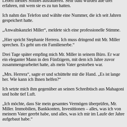
Leben meines Sohnes ausradieren. Sehr bald würden alle drei
erfahren, mit wem sie es zu tun hatten.
Ich nahm das Telefon und wählte eine Nummer, die ich seit Jahren
gespeichert hatte.
„Anwaltskanzlei Miller“, meldete sich eine professionelle Stimme.
„Hier spricht Stephanie Herrera. Ich muss dringend mit Mr. Miller
sprechen. Es geht um ein Familienerbe.“
Drei Tage später empfing mich Mr. Miller in seinem Büro. Er war
ein eleganter Mann in den Fünfzigern, mit dem ich Jahre zuvor
zusammengearbeitet hatte, als mein Vater gestorben war.
„Mrs. Herrera“, sagte er und schüttelte mir die Hand. „Es ist lange
her. Wie kann ich Ihnen helfen?“
Ich setzte mich ihm gegenüber an seinen Schreibtisch aus Mahagoni
und holte tief Luft.
„Ich möchte, dass Sie mein gesamtes Vermögen überprüfen, Mr.
Miller. Immobilien, Bankkonten, Investitionen – alles, was ich von
meinem Vater geerbt habe, und alles, was ich mir im Laufe der Jahre
aufgebaut habe.“