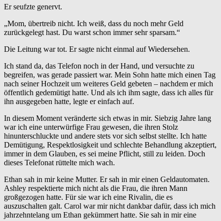
Er seufzte genervt.
„Mom, übertreib nicht. Ich weiß, dass du noch mehr Geld
zurückgelegt hast. Du warst schon immer sehr sparsam.“
Die Leitung war tot. Er sagte nicht einmal auf Wiedersehen.
Ich stand da, das Telefon noch in der Hand, und versuchte zu
begreifen, was gerade passiert war. Mein Sohn hatte mich einen Tag
nach seiner Hochzeit um weiteres Geld gebeten – nachdem er mich
öffentlich gedemütigt hatte. Und als ich ihm sagte, dass ich alles für
ihn ausgegeben hatte, legte er einfach auf.
In diesem Moment veränderte sich etwas in mir. Siebzig Jahre lang
war ich eine unterwürfige Frau gewesen, die ihren Stolz
hinunterschluckte und andere stets vor sich selbst stellte. Ich hatte
Demütigung, Respektlosigkeit und schlechte Behandlung akzeptiert,
immer in dem Glauben, es sei meine Pflicht, still zu leiden. Doch
dieses Telefonat rüttelte mich wach.
Ethan sah in mir keine Mutter. Er sah in mir einen Geldautomaten.
Ashley respektierte mich nicht als die Frau, die ihren Mann
großgezogen hatte. Für sie war ich eine Rivalin, die es
auszuschalten galt. Carol war mir nicht dankbar dafür, dass ich mich
jahrzehntelang um Ethan gekümmert hatte. Sie sah in mir eine