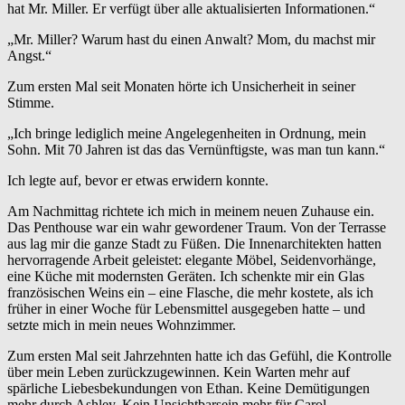
hat Mr. Miller. Er verfügt über alle aktualisierten Informationen.“
„Mr. Miller? Warum hast du einen Anwalt? Mom, du machst mir
Angst.“
Zum ersten Mal seit Monaten hörte ich Unsicherheit in seiner
Stimme.
„Ich bringe lediglich meine Angelegenheiten in Ordnung, mein
Sohn. Mit 70 Jahren ist das das Vernünftigste, was man tun kann.“
Ich legte auf, bevor er etwas erwidern konnte.
Am Nachmittag richtete ich mich in meinem neuen Zuhause ein.
Das Penthouse war ein wahr gewordener Traum. Von der Terrasse
aus lag mir die ganze Stadt zu Füßen. Die Innenarchitekten hatten
hervorragende Arbeit geleistet: elegante Möbel, Seidenvorhänge,
eine Küche mit modernsten Geräten. Ich schenkte mir ein Glas
französischen Weins ein – eine Flasche, die mehr kostete, als ich
früher in einer Woche für Lebensmittel ausgegeben hatte – und
setzte mich in mein neues Wohnzimmer.
Zum ersten Mal seit Jahrzehnten hatte ich das Gefühl, die Kontrolle
über mein Leben zurückzugewinnen. Kein Warten mehr auf
spärliche Liebesbekundungen von Ethan. Keine Demütigungen
mehr durch Ashley. Kein Unsichtbarsein mehr für Carol.