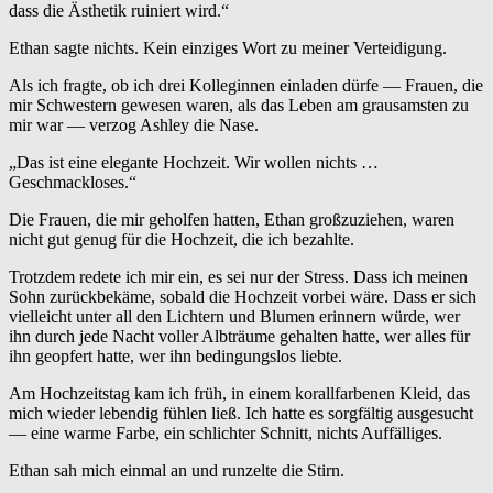
dass die Ästhetik ruiniert wird.“
Ethan sagte nichts. Kein einziges Wort zu meiner Verteidigung.
Als ich fragte, ob ich drei Kolleginnen einladen dürfe — Frauen, die
mir Schwestern gewesen waren, als das Leben am grausamsten zu
mir war — verzog Ashley die Nase.
„Das ist eine elegante Hochzeit. Wir wollen nichts …
Geschmackloses.“
Die Frauen, die mir geholfen hatten, Ethan großzuziehen, waren
nicht gut genug für die Hochzeit, die ich bezahlte.
Trotzdem redete ich mir ein, es sei nur der Stress. Dass ich meinen
Sohn zurückbekäme, sobald die Hochzeit vorbei wäre. Dass er sich
vielleicht unter all den Lichtern und Blumen erinnern würde, wer
ihn durch jede Nacht voller Albträume gehalten hatte, wer alles für
ihn geopfert hatte, wer ihn bedingungslos liebte.
Am Hochzeitstag kam ich früh, in einem korallfarbenen Kleid, das
mich wieder lebendig fühlen ließ. Ich hatte es sorgfältig ausgesucht
— eine warme Farbe, ein schlichter Schnitt, nichts Auffälliges.
Ethan sah mich einmal an und runzelte die Stirn.