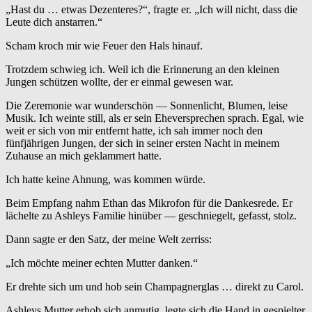
„Hast du … etwas Dezenteres?“, fragte er. „Ich will nicht, dass die
Leute dich anstarren.“
Scham kroch mir wie Feuer den Hals hinauf.
Trotzdem schwieg ich. Weil ich die Erinnerung an den kleinen
Jungen schützen wollte, der er einmal gewesen war.
Die Zeremonie war wunderschön — Sonnenlicht, Blumen, leise
Musik. Ich weinte still, als er sein Eheversprechen sprach. Egal, wie
weit er sich von mir entfernt hatte, ich sah immer noch den
fünfjährigen Jungen, der sich in seiner ersten Nacht in meinem
Zuhause an mich geklammert hatte.
Ich hatte keine Ahnung, was kommen würde.
Beim Empfang nahm Ethan das Mikrofon für die Dankesrede. Er
lächelte zu Ashleys Familie hinüber — geschniegelt, gefasst, stolz.
Dann sagte er den Satz, der meine Welt zerriss:
„Ich möchte meiner echten Mutter danken.“
Er drehte sich um und hob sein Champagnerglas … direkt zu Carol.
Ashleys Mutter erhob sich anmutig, legte sich die Hand in gespielter