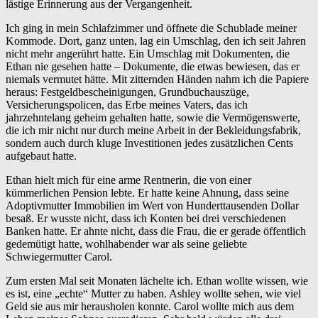
lästige Erinnerung aus der Vergangenheit.
Ich ging in mein Schlafzimmer und öffnete die Schublade meiner
Kommode. Dort, ganz unten, lag ein Umschlag, den ich seit Jahren
nicht mehr angerührt hatte. Ein Umschlag mit Dokumenten, die
Ethan nie gesehen hatte – Dokumente, die etwas bewiesen, das er
niemals vermutet hätte. Mit zitternden Händen nahm ich die Papiere
heraus: Festgeldbescheinigungen, Grundbuchauszüge,
Versicherungspolicen, das Erbe meines Vaters, das ich
jahrzehntelang geheim gehalten hatte, sowie die Vermögenswerte,
die ich mir nicht nur durch meine Arbeit in der Bekleidungsfabrik,
sondern auch durch kluge Investitionen jedes zusätzlichen Cents
aufgebaut hatte.
Ethan hielt mich für eine arme Rentnerin, die von einer
kümmerlichen Pension lebte. Er hatte keine Ahnung, dass seine
Adoptivmutter Immobilien im Wert von Hunderttausenden Dollar
besaß. Er wusste nicht, dass ich Konten bei drei verschiedenen
Banken hatte. Er ahnte nicht, dass die Frau, die er gerade öffentlich
gedemütigt hatte, wohlhabender war als seine geliebte
Schwiegermutter Carol.
Zum ersten Mal seit Monaten lächelte ich. Ethan wollte wissen, wie
es ist, eine „echte“ Mutter zu haben. Ashley wollte sehen, wie viel
Geld sie aus mir herausholen konnte. Carol wollte mich aus dem