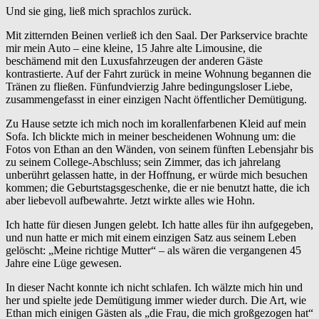
Und sie ging, ließ mich sprachlos zurück.
Mit zitternden Beinen verließ ich den Saal. Der Parkservice brachte
mir mein Auto – eine kleine, 15 Jahre alte Limousine, die
beschämend mit den Luxusfahrzeugen der anderen Gäste
kontrastierte. Auf der Fahrt zurück in meine Wohnung begannen die
Tränen zu fließen. Fünfundvierzig Jahre bedingungsloser Liebe,
zusammengefasst in einer einzigen Nacht öffentlicher Demütigung.
Zu Hause setzte ich mich noch im korallenfarbenen Kleid auf mein
Sofa. Ich blickte mich in meiner bescheidenen Wohnung um: die
Fotos von Ethan an den Wänden, von seinem fünften Lebensjahr bis
zu seinem College-Abschluss; sein Zimmer, das ich jahrelang
unberührt gelassen hatte, in der Hoffnung, er würde mich besuchen
kommen; die Geburtstagsgeschenke, die er nie benutzt hatte, die ich
aber liebevoll aufbewahrte. Jetzt wirkte alles wie Hohn.
Ich hatte für diesen Jungen gelebt. Ich hatte alles für ihn aufgegeben,
und nun hatte er mich mit einem einzigen Satz aus seinem Leben
gelöscht: „Meine richtige Mutter“ – als wären die vergangenen 45
Jahre eine Lüge gewesen.
In dieser Nacht konnte ich nicht schlafen. Ich wälzte mich hin und
her und spielte jede Demütigung immer wieder durch. Die Art, wie
Ethan mich einigen Gästen als „die Frau, die mich großgezogen hat“