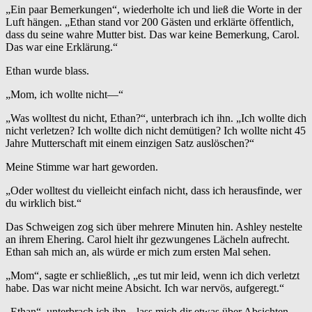
„Ein paar Bemerkungen“, wiederholte ich und ließ die Worte in der
Luft hängen. „Ethan stand vor 200 Gästen und erklärte öffentlich,
dass du seine wahre Mutter bist. Das war keine Bemerkung, Carol.
Das war eine Erklärung.“
Ethan wurde blass.
„Mom, ich wollte nicht—“
„Was wolltest du nicht, Ethan?“, unterbrach ich ihn. „Ich wollte dich
nicht verletzen? Ich wollte dich nicht demütigen? Ich wollte nicht 45
Jahre Mutterschaft mit einem einzigen Satz auslöschen?“
Meine Stimme war hart geworden.
„Oder wolltest du vielleicht einfach nicht, dass ich herausfinde, wer
du wirklich bist.“
Das Schweigen zog sich über mehrere Minuten hin. Ashley nestelte
an ihrem Ehering. Carol hielt ihr gezwungenes Lächeln aufrecht.
Ethan sah mich an, als würde er mich zum ersten Mal sehen.
„Mom“, sagte er schließlich, „es tut mir leid, wenn ich dich verletzt
habe. Das war nicht meine Absicht. Ich war nervös, aufgeregt.“
„Ethan“, unterbrach ich ihn, „lass mich dir etwas über Absichten