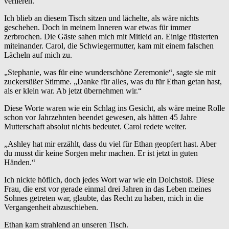
verlieren.
Ich blieb an diesem Tisch sitzen und lächelte, als wäre nichts
geschehen. Doch in meinem Inneren war etwas für immer
zerbrochen. Die Gäste sahen mich mit Mitleid an. Einige flüsterten
miteinander. Carol, die Schwiegermutter, kam mit einem falschen
Lächeln auf mich zu.
„Stephanie, was für eine wunderschöne Zeremonie“, sagte sie mit
zuckersüßer Stimme. „Danke für alles, was du für Ethan getan hast,
als er klein war. Ab jetzt übernehmen wir.“
Diese Worte waren wie ein Schlag ins Gesicht, als wäre meine Rolle
schon vor Jahrzehnten beendet gewesen, als hätten 45 Jahre
Mutterschaft absolut nichts bedeutet. Carol redete weiter.
„Ashley hat mir erzählt, dass du viel für Ethan geopfert hast. Aber
du musst dir keine Sorgen mehr machen. Er ist jetzt in guten
Händen.“
Ich nickte höflich, doch jedes Wort war wie ein Dolchstoß. Diese
Frau, die erst vor gerade einmal drei Jahren in das Leben meines
Sohnes getreten war, glaubte, das Recht zu haben, mich in die
Vergangenheit abzuschieben.
Ethan kam strahlend an unseren Tisch.