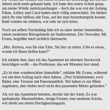
Jahren nicht mehr gekannt hatte. Ich hatte den ersten Schritt getan,
um meine Würde zurückzuerlangen – doch das war erst der Anfang.
Ethan, Ashley und Carol hatten mich völlig unterschätzt. Sie hielten
mich für eine hilflose alte Frau, auf der man herumtrampeln konnte.
Bald würden sie erfahren, wie sehr sie sich irrten.
Noch am selben Nachmittag fuhr ich zu einer meiner Immobilien,
einem modernen Bürogebäude im Stadtzentrum. Der Verwalter, Mr.
Evans, begrüßte mich sichtlich überrascht.
„Mrs. Herrera, was für eine Ehre, Sie hier zu sehen. Gibt es etwas,
womit ich Ihnen helfen kann?“
Ich erklärte ihm, dass ich das Apartment im obersten Stockwerk
besichtigen wolle – das Penthouse, das seit Monaten leer stand.
„Es ist eine wunderschöne Immobilie“, erklärte Mr. Evans, während
wir mit dem Aufzug nach oben fuhren. „Drei Schlafzimmer, zwei
Bäder, eine Terrasse mit Panoramablick. Wir haben es zur Miete
angeboten, aber bisher noch nicht den passenden Mieter gefunden.“
Als wir das Apartment betraten, stockte mir der Atem. Es war
spektakulär. Marmorböden, riesige Fenster, eine moderne Küche,
wie direkt aus einem Hochglanzmagazin.