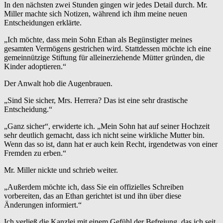
In den nächsten zwei Stunden gingen wir jedes Detail durch. Mr.
Miller machte sich Notizen, während ich ihm meine neuen
Entscheidungen erklärte.
„Ich möchte, dass mein Sohn Ethan als Begünstigter meines
gesamten Vermögens gestrichen wird. Stattdessen möchte ich eine
gemeinnützige Stiftung für alleinerziehende Mütter gründen, die
Kinder adoptieren.“
Der Anwalt hob die Augenbrauen.
„Sind Sie sicher, Mrs. Herrera? Das ist eine sehr drastische
Entscheidung.“
„Ganz sicher“, erwiderte ich. „Mein Sohn hat auf seiner Hochzeit
sehr deutlich gemacht, dass ich nicht seine wirkliche Mutter bin.
Wenn das so ist, dann hat er auch kein Recht, irgendetwas von einer
Fremden zu erben.“
Mr. Miller nickte und schrieb weiter.
„Außerdem möchte ich, dass Sie ein offizielles Schreiben
vorbereiten, das an Ethan gerichtet ist und ihn über diese
Änderungen informiert.“
Ich verließ die Kanzlei mit einem Gefühl der Befreiung, das ich seit