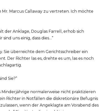
r, um Mr. Marcus Callaway zu vertreten. Ich möchte
t der Anklage, Douglas Farrell, erhob sich
 sind uns einig, dass dies…”
ly. Sie überreichte dem Gerichtsschreiber ein
. Der Richter las es, drehte es um, las es noch
chlagartig.
sind Sie?”
s Minderjährige normalerweise nicht praktizieren
ein Richter in Notfällen die diskretionäre Befugnis
 zuzulassen, wenn der Angeklagte am Vorabend des