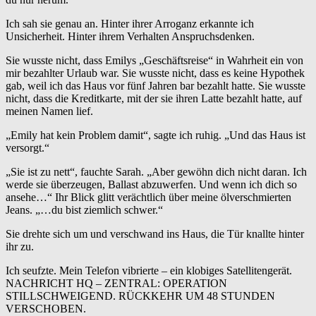
Ich sah sie genau an. Hinter ihrer Arroganz erkannte ich
Unsicherheit. Hinter ihrem Verhalten Anspruchsdenken.
Sie wusste nicht, dass Emilys „Geschäftsreise“ in Wahrheit ein von
mir bezahlter Urlaub war. Sie wusste nicht, dass es keine Hypothek
gab, weil ich das Haus vor fünf Jahren bar bezahlt hatte. Sie wusste
nicht, dass die Kreditkarte, mit der sie ihren Latte bezahlt hatte, auf
meinen Namen lief.
„Emily hat kein Problem damit“, sagte ich ruhig. „Und das Haus ist
versorgt.“
„Sie ist zu nett“, fauchte Sarah. „Aber gewöhn dich nicht daran. Ich
werde sie überzeugen, Ballast abzuwerfen. Und wenn ich dich so
ansehe…“ Ihr Blick glitt verächtlich über meine ölverschmierten
Jeans. „…du bist ziemlich schwer.“
Sie drehte sich um und verschwand ins Haus, die Tür knallte hinter
ihr zu.
Ich seufzte. Mein Telefon vibrierte – ein klobiges Satellitengerät.
NACHRICHT HQ – ZENTRAL: OPERATION
STILLSCHWEIGEND. RÜCKKEHR UM 48 STUNDEN
VERSCHOBEN.