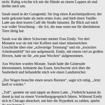
nicht. Ruhig wischte ich mir die Hände an einem Lappen ab und
drehte mich um.
Sarah stand in der Garagentür. Sie trug einen Kaschmirpullover, der
mehr gekostet hatte als mein erstes Auto, und hielt einen Vanille-
Latte aus dem teuren Café die Straße hinunter. Ihr Blick auf mich
war voller Verachtung – die Art, die man sonst nur für überfahrene
Tiere übrig hat.
Sarah war die ältere Schwester meiner Frau Emily. Vor drei
Monaten war sie mit vier Koffern und einer tränenreichen
Geschichte über eine „schwierige Trennung“ und ein „toxisches
Arbeitsumfeld“ bei uns aufgetaucht. Emily, mit einem viel zu großen
Herzen, hatte sie für „ein paar Wochen“ aufgenommen.
Aus Wochen wurden Monate. Sarah hatte die Gästesuite
übernommen, kritisierte das Essen, beschwerte sich über die
Sauberkeit und behandelte mich wie einen Landstreicher.
„Der Wagen brauchte einen neuen Riemen“, sagte ich ruhig. „Jetzt
läuft er wieder.“
„Toll“, spottete sie und nippte an ihrem Latte. „Vielleicht kannst du
damit ja mal zu einem Vorstellungsgespräch fahren. Während Emily
sich in Chicago abrackert, um hier die Hypothek zu zahlen, spielst
du nur herum.“