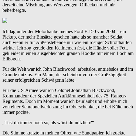
derzeit eine Mischung aus Werkzeugen, Ölflecken und mir
beherbergte.
Ich lag unter der Motorhaube meines Ford F-150 von 2004 – ein
Pickup, der mehr Einsätze gesehen hatte als so mancher Soldat,
auch wenn er für Außenstehende nur wie ein rostiger Schrotthaufen
wirkte. Ich zog gerade den Keilriemen fest, die Hände voller Fett,
gekleidet in einen ausgebleichten grauen Hoodie mit einem Loch am
Ellbogen.
Für die Welt war ich John Blackwood: arbeitslos, antriebslos und im
Grunde nutzlos. Ein Mann, der scheinbar von der Großzügigkeit
seiner erfolgreichen Schwägerin lebte.
Für die US-Armee war ich Colonel Johnathan Blackwood,
Kommandeur der Speziellen Aufklärungseinheit des 75. Ranger-
Regiments. Doch im Moment war ich beurlaubt und erholte mich
von einer Schrapnellverletzung im Oberschenkel, die bei Kälte noch
immer pochte.
„Tust du immer noch so, als wärst du nützlich?“
Die Stimme kratzte in meinen Ohren wie Sandpapier. Ich zuckte