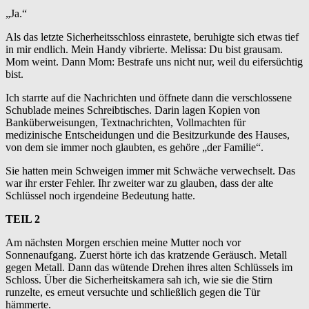
„Ja.“
Als das letzte Sicherheitsschloss einrastete, beruhigte sich etwas tief
in mir endlich. Mein Handy vibrierte. Melissa: Du bist grausam.
Mom weint. Dann Mom: Bestrafe uns nicht nur, weil du eifersüchtig
bist.
Ich starrte auf die Nachrichten und öffnete dann die verschlossene
Schublade meines Schreibtisches. Darin lagen Kopien von
Banküberweisungen, Textnachrichten, Vollmachten für
medizinische Entscheidungen und die Besitzurkunde des Hauses,
von dem sie immer noch glaubten, es gehöre „der Familie“.
Sie hatten mein Schweigen immer mit Schwäche verwechselt. Das
war ihr erster Fehler. Ihr zweiter war zu glauben, dass der alte
Schlüssel noch irgendeine Bedeutung hatte.
TEIL 2
Am nächsten Morgen erschien meine Mutter noch vor
Sonnenaufgang. Zuerst hörte ich das kratzende Geräusch. Metall
gegen Metall. Dann das wütende Drehen ihres alten Schlüssels im
Schloss. Über die Sicherheitskamera sah ich, wie sie die Stirn
runzelte, es erneut versuchte und schließlich gegen die Tür
hämmerte.