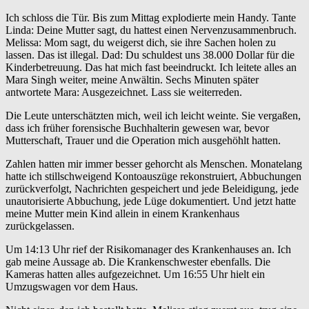
Ich schloss die Tür. Bis zum Mittag explodierte mein Handy. Tante
Linda: Deine Mutter sagt, du hattest einen Nervenzusammenbruch.
Melissa: Mom sagt, du weigerst dich, sie ihre Sachen holen zu
lassen. Das ist illegal. Dad: Du schuldest uns 38.000 Dollar für die
Kinderbetreuung. Das hat mich fast beeindruckt. Ich leitete alles an
Mara Singh weiter, meine Anwältin. Sechs Minuten später
antwortete Mara: Ausgezeichnet. Lass sie weiterreden.
Die Leute unterschätzten mich, weil ich leicht weinte. Sie vergaßen,
dass ich früher forensische Buchhalterin gewesen war, bevor
Mutterschaft, Trauer und die Operation mich ausgehöhlt hatten.
Zahlen hatten mir immer besser gehorcht als Menschen. Monatelang
hatte ich stillschweigend Kontoauszüge rekonstruiert, Abbuchungen
zurückverfolgt, Nachrichten gespeichert und jede Beleidigung, jede
unautorisierte Abbuchung, jede Lüge dokumentiert. Und jetzt hatte
meine Mutter mein Kind allein in einem Krankenhaus
zurückgelassen.
Um 14:13 Uhr rief der Risikomanager des Krankenhauses an. Ich
gab meine Aussage ab. Die Krankenschwester ebenfalls. Die
Kameras hatten alles aufgezeichnet. Um 16:55 Uhr hielt ein
Umzugswagen vor dem Haus.