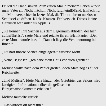
Er ließ die Hand sinken. Zum ersten Mal in meinem Leben wirkte
mein Vater alt. Nicht mächtig. Nicht furchteinflößend. Einfach nur
alt. Mom versuchte ein letztes Mal, die Tür mit ihrem nutzlosen
Schlüssel zu öffnen. Klick. Kratzen. Fehlversuch. Dieses kleine
Geräusch war süßer als Applaus.
„Sie können Ihre Sachen aus dem Lagerraum abholen, der hier
aufgeführt ist“, sagte Mara und reichte ihr ein Blatt Papier. „Der
erste Monat wurde bezahlt. Danach liegt die Verantwortung bei
Ihnen.“
„Du hast unsere Sachen eingelagert?“ flüsterte Mom.
„Nein“, sagte ich. „Ich habe mein Haus vor euch gerettet.“
Melissa wollte nach dem Papier greifen, doch Mara zog es außer
Reichweite.
„Und Melissa“, fügte Mara hinzu, „der Gläubiger des Salons wird
korrigierte Informationen über die gefälschten
Bürgschaftsdokumente erhalten.“
Melissa taumelte zurück.
„Das würdest du nicht tun.“