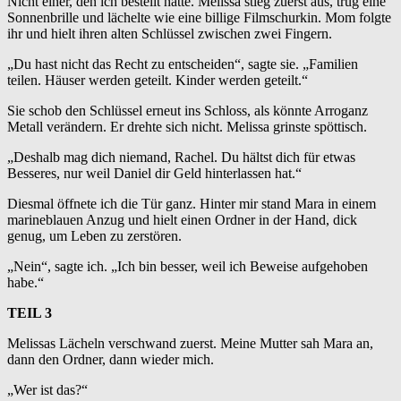
Nicht einer, den ich bestellt hatte. Melissa stieg zuerst aus, trug eine
Sonnenbrille und lächelte wie eine billige Filmschurkin. Mom folgte
ihr und hielt ihren alten Schlüssel zwischen zwei Fingern.
„Du hast nicht das Recht zu entscheiden“, sagte sie. „Familien
teilen. Häuser werden geteilt. Kinder werden geteilt.“
Sie schob den Schlüssel erneut ins Schloss, als könnte Arroganz
Metall verändern. Er drehte sich nicht. Melissa grinste spöttisch.
„Deshalb mag dich niemand, Rachel. Du hältst dich für etwas
Besseres, nur weil Daniel dir Geld hinterlassen hat.“
Diesmal öffnete ich die Tür ganz. Hinter mir stand Mara in einem
marineblauen Anzug und hielt einen Ordner in der Hand, dick
genug, um Leben zu zerstören.
„Nein“, sagte ich. „Ich bin besser, weil ich Beweise aufgehoben
habe.“
TEIL 3
Melissas Lächeln verschwand zuerst. Meine Mutter sah Mara an,
dann den Ordner, dann wieder mich.
„Wer ist das?“