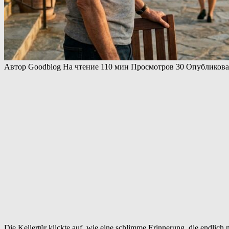
Автор
Goodblog
На чтение
110 мин
Просмотров
30
Опубликов
Die Kellertür klickte auf, wie eine schlimme Erinnerung, die endlich 