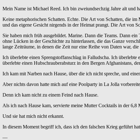
Mein Name ist Michael Reed. Ich bin zweiundsechzig Jahre alt und ha
Keine metaphorischen Schatten. Echte. Die Art von Schatten, die i
und das eigene Gesicht nirgends in der Heimat prangt. Die Art von Scha
Sie haben mich früh ausgebildet. Marine. Dann die Teams. Dann ein Tä
ohne Lücken in der Geschichte zu hinterlassen, die das Ganze versch
lange Zeiträume, in denen die Zeit nur eine Reihe von Daten war, die
Ich überlebte einen Sprengstoffanschlag in Falludscha. Ich überlebte
überlebte einen Hubschrauberabsturz in den Bergen Afghanistans, der 
Ich kam mit Narben nach Hause, über die ich nicht spreche, und einem
Aber nichts davon hatte mich auf eine Poolparty in La Jolla vorbereite
Denn ich kam nicht zu einem Feind nach Hause.
Als ich nach Hause kam, servierte meine Mutter Cocktails in der 6,8 Mi
Und sie hat mich nicht erkannt.
In diesem Moment begriff ich, dass ich den falschen Krieg geführt hat
—