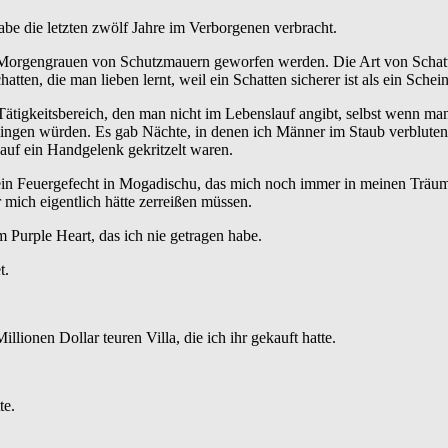
be die letzten zwölf Jahre im Verborgenen verbracht.
m Morgengrauen von Schutzmauern geworfen werden. Die Art von Schatt
tten, die man lieben lernt, weil ein Schatten sicherer ist als ein Schein
tigkeitsbereich, den man nicht im Lebenslauf angibt, selbst wenn man s
lingen würden. Es gab Nächte, in denen ich Männer im Staub verbluten 
 auf ein Handgelenk gekritzelt waren.
 ein Feuergefecht in Mogadischu, das mich noch immer in meinen Träume
mich eigentlich hätte zerreißen müssen.
 Purple Heart, das ich nie getragen habe.
t.
llionen Dollar teuren Villa, die ich ihr gekauft hatte.
te.