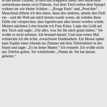
in das kleine Zimmer, in dem das Klappbett stand, und betrachtete
aufmerksam meine zwei Flakons. Auf dem Tisch neben dem Spiegel
wirkten sie wie kleine Schätze – „Rouge Paris“ und „Peut-être“.
Manchmal öffnete ich den einen, dann den anderen, atmete den Duft
ein – und die Welt um mich herum wurde warm, als würden diese
Düfte mir versprechen, dass irgendwann alles besser werden würde.
Meinen nächsten Lohn brachte ich Frau Klara. Legte das Geld auf
den Tisch und sagte: „Für alles, was Sie für mich getan haben.“ Sie
wollte es nicht nehmen. Ich bestand darauf. Und zum ersten Mal
schmeckte ich die echte, erwachsene Dankbarkeit. Ein Monat später
kam Sophie eines Abends ins Zimmer mit dem Telefonhörer in der
Hand und sagte: „Es ist deine Mutter.“ Ich erstarrte. Ich wollte nicht
ans Telefon gehen. Sie wiederholte: „Nimm ab. Sie hat darum
gebeten.“