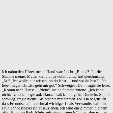
Ich nahm den Hörer, meine Hand war feucht. „Emma?..“ – die
Stimme meiner Mutter klang ungewohnt ruhig, fast gleichmäßig.
„Ja.“ „Ich wollte nur wissen, ob du lebst … und wo du bist.“ „Ich
lebe“, sagte ich. „Es geht mir gut.“ Schweigen. Dann sagte sie leise:
„Komm nach Hause.“ „Nein“, meine Stimme zitterte. „Ich kann
nicht.“ Und ich legte auf. Danach saß ich lange im Dunkeln. Sophie
schwieg, fragte nichts. Sie brachte mir einfach Tee. Da begriff ich,
dass Freundschaft manchmal wichtiger ist als Verwandtschaft. Im
Frühjahr beschloss ich auszuziehen. Ich fand ein Zimmer in einem
alten Haus am Park. Klein, mit abgeplatzten Wänden, aber es war