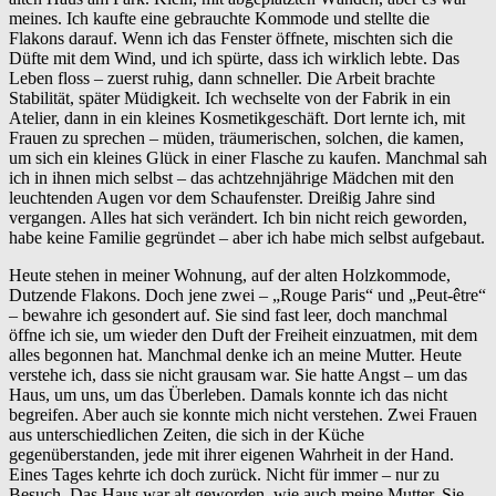
meines. Ich kaufte eine gebrauchte Kommode und stellte die
Flakons darauf. Wenn ich das Fenster öffnete, mischten sich die
Düfte mit dem Wind, und ich spürte, dass ich wirklich lebte. Das
Leben floss – zuerst ruhig, dann schneller. Die Arbeit brachte
Stabilität, später Müdigkeit. Ich wechselte von der Fabrik in ein
Atelier, dann in ein kleines Kosmetikgeschäft. Dort lernte ich, mit
Frauen zu sprechen – müden, träumerischen, solchen, die kamen,
um sich ein kleines Glück in einer Flasche zu kaufen. Manchmal sah
ich in ihnen mich selbst – das achtzehnjährige Mädchen mit den
leuchtenden Augen vor dem Schaufenster. Dreißig Jahre sind
vergangen. Alles hat sich verändert. Ich bin nicht reich geworden,
habe keine Familie gegründet – aber ich habe mich selbst aufgebaut.
Heute stehen in meiner Wohnung, auf der alten Holzkommode,
Dutzende Flakons. Doch jene zwei – „Rouge Paris“ und „Peut-être“
– bewahre ich gesondert auf. Sie sind fast leer, doch manchmal
öffne ich sie, um wieder den Duft der Freiheit einzuatmen, mit dem
alles begonnen hat. Manchmal denke ich an meine Mutter. Heute
verstehe ich, dass sie nicht grausam war. Sie hatte Angst – um das
Haus, um uns, um das Überleben. Damals konnte ich das nicht
begreifen. Aber auch sie konnte mich nicht verstehen. Zwei Frauen
aus unterschiedlichen Zeiten, die sich in der Küche
gegenüberstanden, jede mit ihrer eigenen Wahrheit in der Hand.
Eines Tages kehrte ich doch zurück. Nicht für immer – nur zu
Besuch. Das Haus war alt geworden, wie auch meine Mutter. Sie