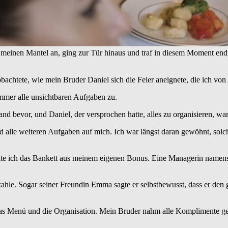
d meinen Mantel an, ging zur Tür hinaus und traf in diesem Moment endg
achtete, wie mein Bruder Daniel sich die Feier aneignete, die ich von 
 immer alle unsichtbaren Aufgaben zu.
and bevor, und Daniel, der versprochen hatte, alles zu organisieren, war
nd alle weiteren Aufgaben auf mich. Ich war längst daran gewöhnt, so
te ich das Bankett aus meinem eigenen Bonus. Eine Managerin namens S
hle. Sogar seiner Freundin Emma sagte er selbstbewusst, dass er den 
das Menü und die Organisation. Mein Bruder nahm alle Komplimente ger