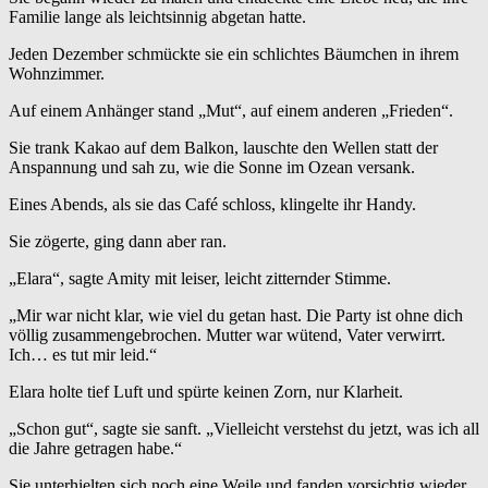
Familie lange als leichtsinnig abgetan hatte.
Jeden Dezember schmückte sie ein schlichtes Bäumchen in ihrem
Wohnzimmer.
Auf einem Anhänger stand „Mut“, auf einem anderen „Frieden“.
Sie trank Kakao auf dem Balkon, lauschte den Wellen statt der
Anspannung und sah zu, wie die Sonne im Ozean versank.
Eines Abends, als sie das Café schloss, klingelte ihr Handy.
Sie zögerte, ging dann aber ran.
„Elara“, sagte Amity mit leiser, leicht zitternder Stimme.
„Mir war nicht klar, wie viel du getan hast. Die Party ist ohne dich
völlig zusammengebrochen. Mutter war wütend, Vater verwirrt.
Ich… es tut mir leid.“
Elara holte tief Luft und spürte keinen Zorn, nur Klarheit.
„Schon gut“, sagte sie sanft. „Vielleicht verstehst du jetzt, was ich all
die Jahre getragen habe.“
Sie unterhielten sich noch eine Weile und fanden vorsichtig wieder