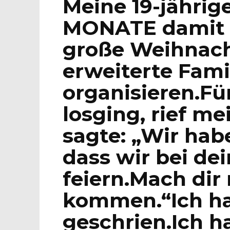
Meine 19-jährig
MONATE damit v
große Weihnacht
erweiterte Famil
organisieren.Fü
losging, rief m
sagte: „Wir hab
dass wir bei de
feiern.Mach dir
kommen.“Ich ha
geschrien.Ich h