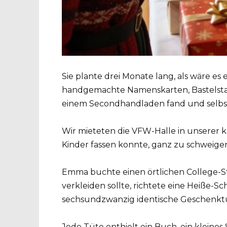
Sie plante drei Monate lang, als wäre es e
handgemachte Namenskarten, Bastelstat
einem Secondhandladen fand und selbst
Wir mieteten die VFW-Halle in unserer kl
Kinder fassen konnte, ganz zu schweigen
Emma buchte einen örtlichen College-S
verkleiden sollte, richtete eine Heiße-S
sechsundzwanzig identische Geschenktüt
Jede Tüte enthielt ein Buch, ein kleines