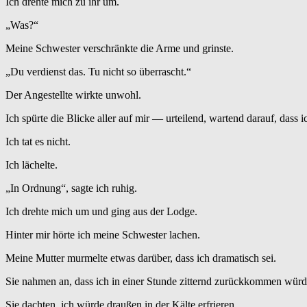
Ich drehte mich zu ihr um.
„Was?“
Meine Schwester verschränkte die Arme und grinste.
„Du verdienst das. Tu nicht so überrascht.“
Der Angestellte wirkte unwohl.
Ich spürte die Blicke aller auf mir — urteilend, wartend darauf, dass i
Ich tat es nicht.
Ich lächelte.
„In Ordnung“, sagte ich ruhig.
Ich drehte mich um und ging aus der Lodge.
Hinter mir hörte ich meine Schwester lachen.
Meine Mutter murmelte etwas darüber, dass ich dramatisch sei.
Sie nahmen an, dass ich in einer Stunde zitternd zurückkommen wür
Sie dachten, ich würde draußen in der Kälte erfrieren.