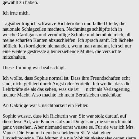
gewählt zu haben.
Ich irrte mich.
Tagsüber trug ich schwarze Richterroben und fällte Urteile, die
nationale Schlagzeilen machten. Nachmittags schlüpfte ich in
weiche Cardigans und vernünftige Schuhe und bemühte mich, all
meine scharfen Kanten abzuschleifen. Ich sprach sanft. Ich lächelte
höflich. Ich korrigierte niemanden, wenn man annahm, ich sei nur
eine weitere gestresste alleinerziehende Mutter, die versuchte
mitzuhalten.
Diese Tarnung war beabsichtigt.
Ich wollte, dass Sophie normal ist. Dass ihre Freundschaften echt
sind, nicht gefiltert durch Angst oder Vorteile. Ich wollte, dass die
Lehrkräfte sie als das sehen, was sie ist — nicht als Verlängerung
meiner Macht. Also machte ich mein Berufsleben unsichtbar.
An Oakridge war Unsichtbarkeit ein Fehler.
Sophie wusste, dass ich Richterin war. Sie war stolz darauf, auf
diese leise Art, wie Kinder stolz auf Dinge sind, die sie noch nicht
ganz verstehen. Aber niemand sonst wusste es. Für sie war ich Mrs.
Vance. Die Frau mit dem bescheidenen SUV statt einer
Luxuslimousine. Die Mutter, die nie Wohltätigkeitsgalas organisierte