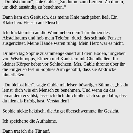
„Du bist dumm“, spie Gable. „Zu dumm zum Lernen. Zu dumm,
um dich anständig zu benehmen.“
Dann kam ein Geräusch, das meine Knie nachgeben ließ. Ein
Klatschen. Fleisch auf Fleisch.
Ich drückte mich an die Wand neben dem Türrahmen des
Abstellraums und hob mein Telefon, durch das schmale Fenster
ausgerichtet. Meine Hände waren ruhig. Mein Herz war es nicht.
Drinnen lag Sophie zusammengekauert auf dem Boden, umgeben
von Wischmopps, Eimern und Kanistern mit Chemikalien. Ihr
kleiner Körper bebte vor Schluchzen. Mrs. Gable thronte über ihr,
die Finger so fest in Sophies Arm gebohrt, dass sie Abdrücke
hinterließen.
„Du bleibst hier“, sagte Gable mit leiser, bösartiger Stimme, „bis du
lernst, dich wie ein Mensch zu benehmen. Und wenn du das
jemandem erzählst, lasse ich dich durchfallen. Ich sorge dafür, dass
du niemals Erfolg hast. Verstanden?“
Sophie nickte hektisch, die Angst überschwemmte ihr Gesicht.
Ich speicherte die Aufnahme.
Dann trat ich die Tür auf.