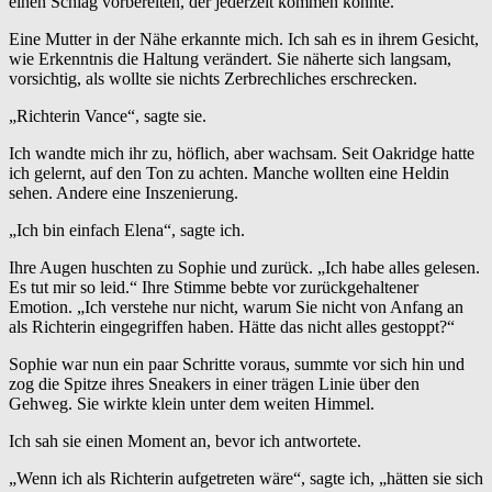
einen Schlag vorbereiten, der jederzeit kommen könnte.
Eine Mutter in der Nähe erkannte mich. Ich sah es in ihrem Gesicht,
wie Erkenntnis die Haltung verändert. Sie näherte sich langsam,
vorsichtig, als wollte sie nichts Zerbrechliches erschrecken.
„Richterin Vance“, sagte sie.
Ich wandte mich ihr zu, höflich, aber wachsam. Seit Oakridge hatte
ich gelernt, auf den Ton zu achten. Manche wollten eine Heldin
sehen. Andere eine Inszenierung.
„Ich bin einfach Elena“, sagte ich.
Ihre Augen huschten zu Sophie und zurück. „Ich habe alles gelesen.
Es tut mir so leid.“ Ihre Stimme bebte vor zurückgehaltener
Emotion. „Ich verstehe nur nicht, warum Sie nicht von Anfang an
als Richterin eingegriffen haben. Hätte das nicht alles gestoppt?“
Sophie war nun ein paar Schritte voraus, summte vor sich hin und
zog die Spitze ihres Sneakers in einer trägen Linie über den
Gehweg. Sie wirkte klein unter dem weiten Himmel.
Ich sah sie einen Moment an, bevor ich antwortete.
„Wenn ich als Richterin aufgetreten wäre“, sagte ich, „hätten sie sich