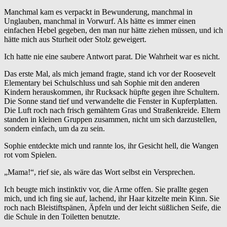
Manchmal kam es verpackt in Bewunderung, manchmal in
Unglauben, manchmal in Vorwurf. Als hätte es immer einen
einfachen Hebel gegeben, den man nur hätte ziehen müssen, und ich
hätte mich aus Sturheit oder Stolz geweigert.
Ich hatte nie eine saubere Antwort parat. Die Wahrheit war es nicht.
Das erste Mal, als mich jemand fragte, stand ich vor der Roosevelt
Elementary bei Schulschluss und sah Sophie mit den anderen
Kindern herauskommen, ihr Rucksack hüpfte gegen ihre Schultern.
Die Sonne stand tief und verwandelte die Fenster in Kupferplatten.
Die Luft roch nach frisch gemähtem Gras und Straßenkreide. Eltern
standen in kleinen Gruppen zusammen, nicht um sich darzustellen,
sondern einfach, um da zu sein.
Sophie entdeckte mich und rannte los, ihr Gesicht hell, die Wangen
rot vom Spielen.
„Mama!“, rief sie, als wäre das Wort selbst ein Versprechen.
Ich beugte mich instinktiv vor, die Arme offen. Sie prallte gegen
mich, und ich fing sie auf, lachend, ihr Haar kitzelte mein Kinn. Sie
roch nach Bleistiftspänen, Äpfeln und der leicht süßlichen Seife, die
die Schule in den Toiletten benutzte.