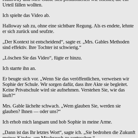
Urteil fällen wollten.
Ich spielte das Video ab.
Halloway sah zu, ohne eine sichtbare Regung. Als es endete, lehnte
er sich zurück und seufzte.
„Der Kontext ist entscheidend“, sagte er. „Mrs. Gables Methoden
sind effektiv. Ihre Tochter ist schwierig.“
„Löschen Sie das Video“, fügte er hinzu.
Ich starrte ihn an.
Er beugte sich vor. „Wenn Sie das veröffentlichen, verweisen wir
Sophie der Schule. Wir sorgen dafür, dass ihre Akte sie begleitet.
Keine Privatschule wird sie aufnehmen. Verstehen Sie, wie das
läuft?“
Mrs. Gable lächelte schwach. „Wem glauben Sie, werden sie
glauben? Ihnen — oder uns?“
Ich erhob mich langsam und hob Sophie in meine Arme.
„Dann ist das Ihr letztes Wort“, sagte ich. „Sie bedrohen die Zukunft
meines Kindes, um Missbrauch zu vertuschen.“