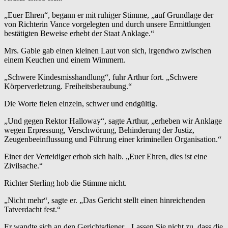
„Euer Ehren“, begann er mit ruhiger Stimme, „auf Grundlage der
von Richterin Vance vorgelegten und durch unsere Ermittlungen
bestätigten Beweise erhebt der Staat Anklage.“
Mrs. Gable gab einen kleinen Laut von sich, irgendwo zwischen
einem Keuchen und einem Wimmern.
„Schwere Kindesmisshandlung“, fuhr Arthur fort. „Schwere
Körperverletzung. Freiheitsberaubung.“
Die Worte fielen einzeln, schwer und endgültig.
„Und gegen Rektor Halloway“, sagte Arthur, „erheben wir Anklage
wegen Erpressung, Verschwörung, Behinderung der Justiz,
Zeugenbeeinflussung und Führung einer kriminellen Organisation.“
Einer der Verteidiger erhob sich halb. „Euer Ehren, dies ist eine
Zivilsache.“
Richter Sterling hob die Stimme nicht.
„Nicht mehr“, sagte er. „Das Gericht stellt einen hinreichenden
Tatverdacht fest.“
Er wandte sich an den Gerichtsdiener. „Lassen Sie nicht zu, dass die