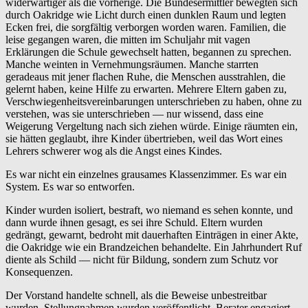
widerwärtiger als die vorherige. Die Bundesermittler bewegten sich
durch Oakridge wie Licht durch einen dunklen Raum und legten
Ecken frei, die sorgfältig verborgen worden waren. Familien, die
leise gegangen waren, die mitten im Schuljahr mit vagen
Erklärungen die Schule gewechselt hatten, begannen zu sprechen.
Manche weinten in Vernehmungsräumen. Manche starrten
geradeaus mit jener flachen Ruhe, die Menschen ausstrahlen, die
gelernt haben, keine Hilfe zu erwarten. Mehrere Eltern gaben zu,
Verschwiegenheitsvereinbarungen unterschrieben zu haben, ohne zu
verstehen, was sie unterschrieben — nur wissend, dass eine
Weigerung Vergeltung nach sich ziehen würde. Einige räumten ein,
sie hätten geglaubt, ihre Kinder übertrieben, weil das Wort eines
Lehrers schwerer wog als die Angst eines Kindes.
Es war nicht ein einzelnes grausames Klassenzimmer. Es war ein
System. Es war so entworfen.
Kinder wurden isoliert, bestraft, wo niemand es sehen konnte, und
dann wurde ihnen gesagt, es sei ihre Schuld. Eltern wurden
gedrängt, gewarnt, bedroht mit dauerhaften Einträgen in einer Akte,
die Oakridge wie ein Brandzeichen behandelte. Ein Jahrhundert Ruf
diente als Schild — nicht für Bildung, sondern zum Schutz vor
Konsequenzen.
Der Vorstand handelte schnell, als die Beweise unbestreitbar
wurden. Stellungnahmen wurden veröffentlicht. Berater engagiert.