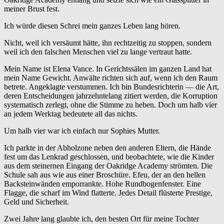
meiner Brust fest.
Ich würde diesen Schrei mein ganzes Leben lang hören.
Nicht, weil ich versäumt hätte, ihn rechtzeitig zu stoppen, sondern
weil ich den falschen Menschen viel zu lange vertraut hatte.
Mein Name ist Elena Vance. In Gerichtssälen im ganzen Land hat
mein Name Gewicht. Anwälte richten sich auf, wenn ich den Raum
betrete. Angeklagte verstummen. Ich bin Bundesrichterin — die Art,
deren Entscheidungen jahrzehntelang zitiert werden, die Korruption
systematisch zerlegt, ohne die Stimme zu heben. Doch um halb vier
an jedem Werktag bedeutete all das nichts.
Um halb vier war ich einfach nur Sophies Mutter.
Ich parkte in der Abholzone neben den anderen Eltern, die Hände
fest um das Lenkrad geschlossen, und beobachtete, wie die Kinder
aus dem steinernen Eingang der Oakridge Academy strömten. Die
Schule sah aus wie aus einer Broschüre. Efeu, der an den hellen
Backsteinwänden emporrankte. Hohe Rundbogenfenster. Eine
Flagge, die scharf im Wind flatterte. Jedes Detail flüsterte Prestige,
Geld und Sicherheit.
Zwei Jahre lang glaubte ich, den besten Ort für meine Tochter