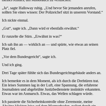
„Ja“, sagte Halloway ruhig. „Und bevor Sie jemanden anrufen,
sollten Sie eines wissen: Der Polizeichef sitzt in unserem Vorstand.“
Ich nickte einmal.
„Gut“, sagte ich. „Dann wird er ebenfalls erwähnt.“
Er runzelte die Stirn. „Erwähnt in was?“
Ich sah ihn an — wirklich an — und spürte, wie etwas an seinen
Platz fiel.
„Vor dem Bundesgericht“, sagte ich.
Und ich ging.
Drei Tage später fühlte sich das Bundesgerichtsgebäude anders an.
Ich bemerkte es in dem Moment, als ich durch die Drehtüren trat.
Ein leises Summen lag in der Luft, eine Spannung, die erfahrene
Journalisten und abgebrühte Justizbedienstete instinktiv erkannten.
Etwas war im Anmarsch. Etwas, das Wellen schlagen würde.
Ich passierte die Sicherheitskontrolle ohne Zeremonie, meine
Absätze klickten leise auf dem Marmorboden, poliert durch ein