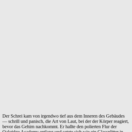
Der Schrei kam von irgendwo tief aus dem Inneren des Gebäudes
— schrill und panisch, die Art von Laut, bei der der Körper reagiert,
bevor das Gehirn nachkommt. Er hallte den polierten Flur der
Oakridge Academy entlang und setzte sich wie ein Glassplitter in