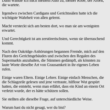
Dann wandte ich mich meinem Auto zu, meiner Robe, der Arbeit,
die wartete.
Irgendwo zwischen Cardigans und Gerichtssälen hatte ich die
wichtigste Wahrheit von allen gelernt.
Macht versteckt sich am besten dort, wo man sie am wenigsten
erwartet.
Und Gerechtigkeit ist am zerstörerischsten, wenn sie überraschend
kommt.
Nach den Oakridge-Anhörungen begannen Fremde, mich auf den
Fluren des Gerichtsgebäudes und zwischen den Regalen des
Supermarkts anzuhalten, die Stimmen gedämpft, als könnten zu
laute Worte dieselbe Art von Grausamkeit in ihr eigenes Leben
rufen.
Einige waren Eltern. Einige Lehrer. Einige einfach Menschen, die
die Schlagzeile gelesen und jene vertraute, hilflose Wut gespürt
hatten, die entsteht, wenn man erfährt, dass ein Kind an einem Ort
verletzt wurde, der es hätte schützen sollen.
Sie stellten alle dieselbe Frage, auf unterschiedliche Weise.
Warum hast du nicht gesagt, wer du bist?