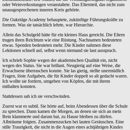
oder Weinverkostungen veranstaltete. Das Elternteil, das nicht zum
unausgesprochenen inneren Kreis gehörte.
Die Oakridge Academy behauptete, zukünftige Führungskräfte zu
formen. Was sie tatsächlich lehrte, war Hierarchie.
Allein das Schulgeld hätte für ein kleines Haus gereicht. Die Eltern
trugen ihren Reichtum wie eine Rüstung. Nachnamen bedeuteten
etwas. Spenden bedeuteten mehr. Die Kinder nahmen diese
Lektionen schnell auf, selbst wenn niemand sie laut aussprach.
Ich schrieb Sophie wegen der akademischen Qualität ein, nicht
wegen des Status. Sie war brillant. Neugierig auf eine Weise, die
Erwachsene überraschen konnte. Sie las gierig, stellte unermüdlich
Fragen, löste Aufgaben, die für Kinder doppelt so alt gedacht waren.
Ich wollte sie fordern, umgeben von Köpfen, die mit ihrem
mithalten konnten.
Stattdessen sah ich sie verschwinden.
Zuerst war es subtil. Sie hörte auf, beim Abendessen über die Schule
zu sprechen. Dann kamen die Morgen, an denen sie sich an mein
Bein klammerte und darum bat, zu Hause bleiben zu dürfen.
Albträume folgten. Zusammenzucken bei lauten Geräuschen. Eine
stille Traurigkeit, die nicht in die Augen eines achtjährigen Kindes