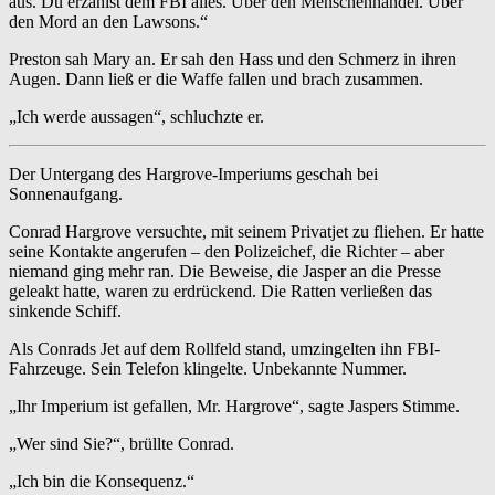
aus. Du erzählst dem FBI alles. Über den Menschenhandel. Über
den Mord an den Lawsons.“
Preston sah Mary an. Er sah den Hass und den Schmerz in ihren
Augen. Dann ließ er die Waffe fallen und brach zusammen.
„Ich werde aussagen“, schluchzte er.
Der Untergang des Hargrove-Imperiums geschah bei
Sonnenaufgang.
Conrad Hargrove versuchte, mit seinem Privatjet zu fliehen. Er hatte
seine Kontakte angerufen – den Polizeichef, die Richter – aber
niemand ging mehr ran. Die Beweise, die Jasper an die Presse
geleakt hatte, waren zu erdrückend. Die Ratten verließen das
sinkende Schiff.
Als Conrads Jet auf dem Rollfeld stand, umzingelten ihn FBI-
Fahrzeuge. Sein Telefon klingelte. Unbekannte Nummer.
„Ihr Imperium ist gefallen, Mr. Hargrove“, sagte Jaspers Stimme.
„Wer sind Sie?“, brüllte Conrad.
„Ich bin die Konsequenz.“