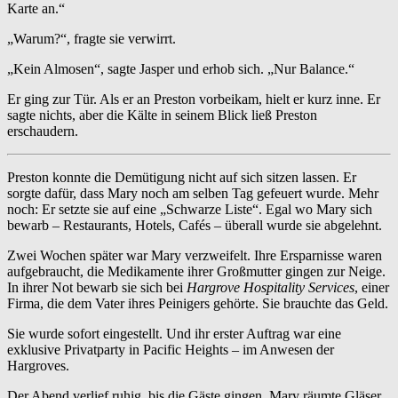
Karte an.“
„Warum?“, fragte sie verwirrt.
„Kein Almosen“, sagte Jasper und erhob sich. „Nur Balance.“
Er ging zur Tür. Als er an Preston vorbeikam, hielt er kurz inne. Er
sagte nichts, aber die Kälte in seinem Blick ließ Preston
erschaudern.
Preston konnte die Demütigung nicht auf sich sitzen lassen. Er
sorgte dafür, dass Mary noch am selben Tag gefeuert wurde. Mehr
noch: Er setzte sie auf eine „Schwarze Liste“. Egal wo Mary sich
bewarb – Restaurants, Hotels, Cafés – überall wurde sie abgelehnt.
Zwei Wochen später war Mary verzweifelt. Ihre Ersparnisse waren
aufgebraucht, die Medikamente ihrer Großmutter gingen zur Neige.
In ihrer Not bewarb sie sich bei
Hargrove Hospitality Services
, einer
Firma, die dem Vater ihres Peinigers gehörte. Sie brauchte das Geld.
Sie wurde sofort eingestellt. Und ihr erster Auftrag war eine
exklusive Privatparty in Pacific Heights – im Anwesen der
Hargroves.
Der Abend verlief ruhig, bis die Gäste gingen. Mary räumte Gläser