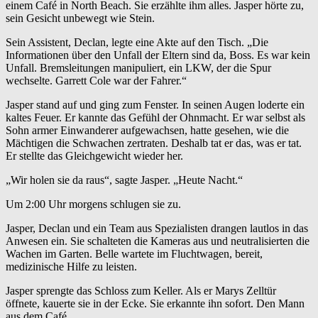
einem Café in North Beach. Sie erzählte ihm alles. Jasper hörte zu,
sein Gesicht unbewegt wie Stein.
Sein Assistent, Declan, legte eine Akte auf den Tisch. „Die
Informationen über den Unfall der Eltern sind da, Boss. Es war kein
Unfall. Bremsleitungen manipuliert, ein LKW, der die Spur
wechselte. Garrett Cole war der Fahrer.“
Jasper stand auf und ging zum Fenster. In seinen Augen loderte ein
kaltes Feuer. Er kannte das Gefühl der Ohnmacht. Er war selbst als
Sohn armer Einwanderer aufgewachsen, hatte gesehen, wie die
Mächtigen die Schwachen zertraten. Deshalb tat er das, was er tat.
Er stellte das Gleichgewicht wieder her.
„Wir holen sie da raus“, sagte Jasper. „Heute Nacht.“
Um 2:00 Uhr morgens schlugen sie zu.
Jasper, Declan und ein Team aus Spezialisten drangen lautlos in das
Anwesen ein. Sie schalteten die Kameras aus und neutralisierten die
Wachen im Garten. Belle wartete im Fluchtwagen, bereit,
medizinische Hilfe zu leisten.
Jasper sprengte das Schloss zum Keller. Als er Marys Zelltür
öffnete, kauerte sie in der Ecke. Sie erkannte ihn sofort. Den Mann
aus dem Café.