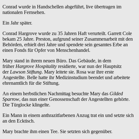
Conrad wurde in Handschellen abgeführt, live übertragen im
nationalen Fernsehen.
Ein Jahr später.
Conrad Hargrove wurde zu 35 Jahren Haft verurteilt. Garrett Cole
bekam 25 Jahre. Preston, aufgrund seiner Zusammenarbeit mit den
Behörden, erhielt drei Jahre und spendete sein gesamtes Erbe an
einen Fonds für Opfer von Menschenhandel.
Mary stand in ihrem neuen Büro. Das Gebäude, in dem
früher
Hargrove Hospitality
residierte, war nun der Hauptsitz
der
Lawson Stiftung
. Mary leitete sie. Rosa war ihre erste
Angestellte. Belle hatte ihr Medizinstudium beendet und arbeitete
ehrenamtlich für die Stiftung.
An einem herbstlichen Nachmittag besuchte Mary das
Gilded
Sparrow
, das nun einer Genossenschaft der Angestellten gehörte.
Die Türglocke klingelte.
Ein Mann in einem anthrazitfarbenen Anzug trat ein und setzte sich
an den Ecktisch.
Mary brachte ihm einen Tee. Sie setzten sich gegenüber.