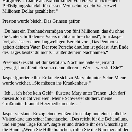
Hargrove. 25 Jahre alt. Exmatrikuliert von Harvard nach einem
Belästigungsskandal, für dessen Vertuschung dein Vater zwei
Millionen Dollar gezahlt hat.“
Preston wurde bleich. Das Grinsen gefror.
„Du hast ein Treuhandvermögen von fünf Millionen, das du ohne
die Unterschrift deines Vaters nicht anrühren kannst“, fuhr Jasper
fort, als läse er einen langweiligen Bericht vor. „Das Penthouse
gehört deinem Vater. Der rote Porsche draußen ist geleast. Am Ende
des Tages besitzt du nichts – außer deinem Nachnamen.“
Prestons Gesicht lief dunkelrot an. Noch nie hatte es jemand
gewagt, ihn öffentlich so zu demontieren. „Wer… wer sind Sie?“
Jasper ignorierte ihn. Er kniete sich zu Mary hinunter. Seine Miene
wurde weicher. „Sie müssen ins Krankenhaus.“
„Ich… ich habe kein Geld“, flüsterte Mary unter Tränen. „Ich darf
diesen Job nicht verlieren. Meine Schwester studiert, meine
Großmutter braucht Herzmedikamente…“
Jasper verstand. Er zog einen weißen Umschlag und eine schlichte
Visitenkarte aus seiner Innentasche. „Das reicht für die Behandlung
und ein paar Tage Ruhe“, sagte er und drückte ihr den Umschlag in
die Hand. „Wenn Sie Hilfe brauchen, rufen Sie die Nummer auf der