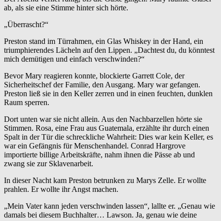
ab, als sie eine Stimme hinter sich hörte.
„Überrascht?“
Preston stand im Türrahmen, ein Glas Whiskey in der Hand, ein
triumphierendes Lächeln auf den Lippen. „Dachtest du, du könntest
mich demütigen und einfach verschwinden?“
Bevor Mary reagieren konnte, blockierte Garrett Cole, der
Sicherheitschef der Familie, den Ausgang. Mary war gefangen.
Preston ließ sie in den Keller zerren und in einen feuchten, dunklen
Raum sperren.
Dort unten war sie nicht allein. Aus den Nachbarzellen hörte sie
Stimmen. Rosa, eine Frau aus Guatemala, erzählte ihr durch einen
Spalt in der Tür die schreckliche Wahrheit: Dies war kein Keller, es
war ein Gefängnis für Menschenhandel. Conrad Hargrove
importierte billige Arbeitskräfte, nahm ihnen die Pässe ab und
zwang sie zur Sklavenarbeit.
In dieser Nacht kam Preston betrunken zu Marys Zelle. Er wollte
prahlen. Er wollte ihr Angst machen.
„Mein Vater kann jeden verschwinden lassen“, lallte er. „Genau wie
damals bei diesem Buchhalter… Lawson. Ja, genau wie deine